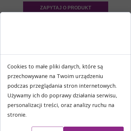
ZAPYTAJ O PRODUKT
Zgoda na pliki
cookie
LISTWA HSAC - SPECYFIKACJA
Cookies to małe pliki danych, które są
DOSTĘPNOŚĆ /
WYSOKOŚĆ
STANDARDOWE
MIN.
OSŁONKI NA
KOLORY
DŁUGOŚCI (mm)
ZAMÓWIENIE /
przechowywane na Twoim urządzeniu
ETYKIETY
PRODUKCJA
(mm)
podczas przeglądania stron internetowych.
min. zamówienie
transparentny,
2000 mb
988 - 1238
39
Używamy ich do poprawy działania serwisu,
biały
personalizacji treści, oraz analizy ruchu na
* Nasza oferta obejmuje listwy cenowe HSAC w różnorodnych
wariantach kolorystycznych i długościach. Dzięki temu możemy
stronie.
dostosować produkty do indywidualnych potrzeb i preferencji naszych
klientów.